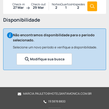
Check-in
Check-out
Noites
Quartos
Hóspedes
27 Mar
29 Mar
2
1
2
Disponibilidade
Não encontramos disponibilidade para o período
selecionado.
Selecione um novo período e verifique a disponibilidade.
Modifique sua busca
MARCIA.PAULETO@HOTELSANTAMONICA.COM.BR
19 3878 8800