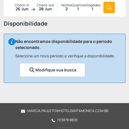
Check-in
Check-out
Noites
Quartos
Hóspedes
26 Jun
28 Jun
2
1
1
Disponibilidade
Não encontramos disponibilidade para o período
selecionado.
Selecione um novo período e verifique a disponibilidade.
Modifique sua busca
MARCIA.PAULETO@HOTELSANTAMONICA.COM.BR
19 3878 8800