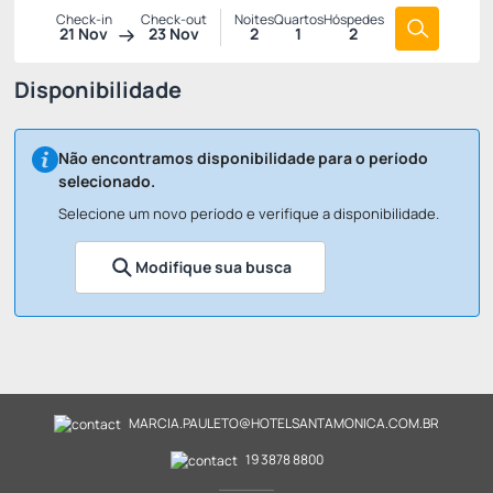
Check-in
Check-out
Noites
Quartos
Hóspedes
21 Nov
23 Nov
2
1
2
Disponibilidade
Não encontramos disponibilidade para o período
selecionado.
Selecione um novo período e verifique a disponibilidade.
Modifique sua busca
MARCIA.PAULETO@HOTELSANTAMONICA.COM.BR
19 3878 8800