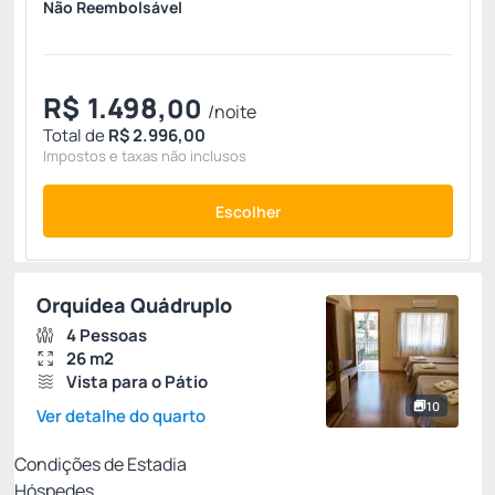
Não Reembolsável
R$
1.498,
00
/noite
Total de
R$ 2.996,00
Impostos e taxas não inclusos
Escolher
Orquídea Quádruplo
4 Pessoas
26 m2
Vista para o Pátio
10
Ver detalhe do quarto
Condições de Estadia
Hóspedes