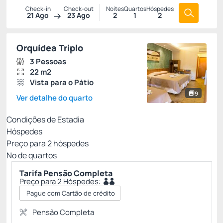
Check-in
Check-out
Noites
Quartos
Hóspedes
21 Ago
23 Ago
2
1
2
Orquídea Triplo
3 Pessoas
22 m2
Vista para o Pátio
9
Ver detalhe do quarto
Condições de Estadia
Hóspedes
Preço para
2
hóspedes
Nº de quartos
Tarifa Pensão Completa
Preço para 2 Hóspedes:
Pague com Cartão de crédito
Pensão Completa