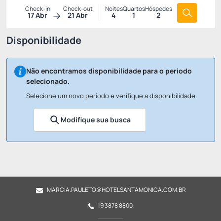
Check-in
Check-out
Noites
Quartos
Hóspedes
17 Abr
21 Abr
4
1
2
Disponibilidade
Não encontramos disponibilidade para o período
selecionado.
Selecione um novo período e verifique a disponibilidade.
Modifique sua busca
MARCIA.PAULETO@HOTELSANTAMONICA.COM.BR
19 3878 8800