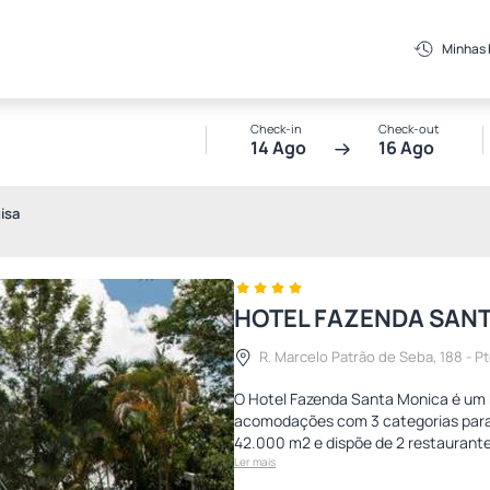
Minhas
Check-in
Check-out
14 Ago
16 Ago
isa
HOTEL FAZENDA SAN
R. Marcelo Patrão de Seba, 188 - Pte
O Hotel Fazenda Santa Monica é um 
acomodações com 3 categorias para 
42.000 m2 e dispõe de 2 restaurantes
Ler mais