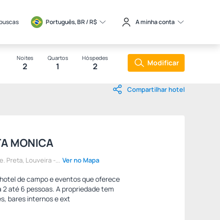
 buscas
Português, BR / 
R$
A minha conta
Noites
Quartos
Hóspedes
Modificar
2
1
2
Compartilhar hotel
TA MONICA
. Preta, Louveira -...
Ver no Mapa
hotel de campo e eventos que oferece
2 até 6 pessoas. A propriedade tem
, bares internos e ext