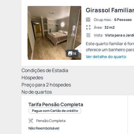
Girassol Familia
Ocup.max.:
6 Pessoas
Área:
32 m2
Vista:
Vista para o Jard
Este quarto familiar é fo
oferece um banheiro para
18
Ver detalhe do quarto
Condições de Estadia
Hóspedes
Preço para
2
hóspedes
Nº de quartos
Tarifa Pensão Completa
Pague com Cartão de crédito
Pensão Completa
Não Reembolsável