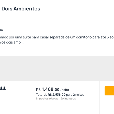
r Dois Ambientes
im
rmado por uma suíte para casal separada de um domitório para até 3 sol
 os dois amb...
1.468,
R$
00
/noite
Total de
R$ 2.936,00
para 2 noites
Impostos e taxas não inclusos