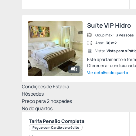
Suíte VIP Hidro
Ocup.max.:
3 Pessoas
Área:
30 m2
Vista:
Vista para o Páti
Este apartamento é form
Oferece: ar condicionado q
9
Ver detalhe do quarto
Condições de Estadia
Hóspedes
Preço para
2
hóspedes
Nº de quartos
Tarifa Pensão Completa
Pague com Cartão de crédito