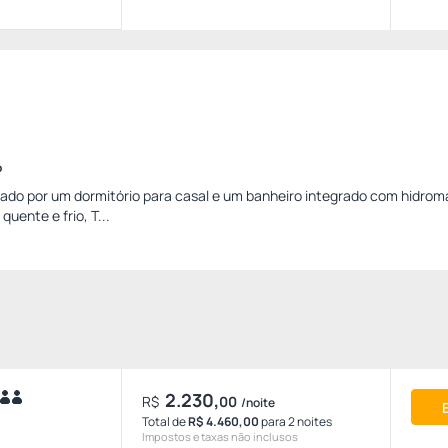
o
ado por um dormitório para casal e um banheiro integrado com hidro
uente e frio, T...
2.230,
R$
00
/noite
Total de
R$ 4.460,00
para 2 noites
Impostos e taxas não inclusos