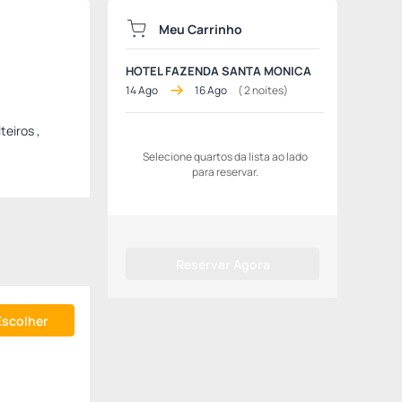
Meu Carrinho
HOTEL FAZENDA SANTA MONICA
14 Ago
16 Ago
(
2
noites)
teiros ,
Selecione quartos da lista ao lado
para reservar.
Reservar Agora
Escolher