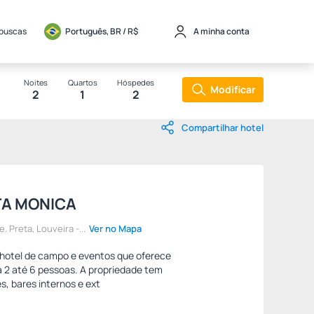
 buscas
Português, BR / 
R$
A minha conta
Noites
Quartos
Hóspedes
Modificar
2
1
2
Compartilhar hotel
TA MONICA
. Preta, Louveira -...
Ver no Mapa
hotel de campo e eventos que oferece
2 até 6 pessoas. A propriedade tem
, bares internos e ext