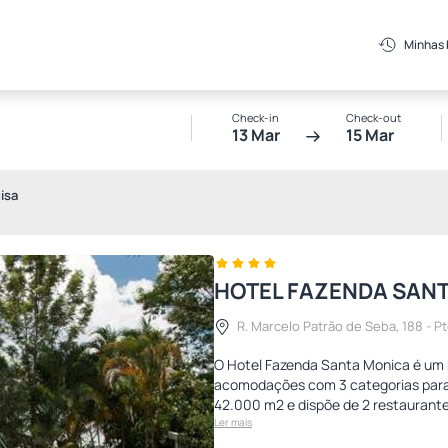
Minhas
Check-in
Check-out
13 Mar
15 Mar
isa
HOTEL FAZENDA SAN
R. Marcelo Patrão de Seba, 188 - Pte
O Hotel Fazenda Santa Monica é um 
acomodações com 3 categorias para 
42.000 m2 e dispõe de 2 restaurantes
Ler mais