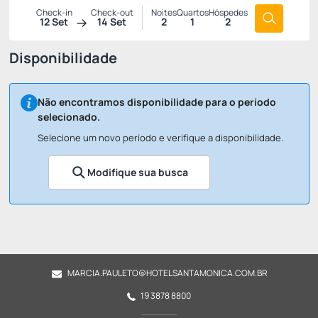
Check-in
Check-out
Noites
Quartos
Hóspedes
12 Set
14 Set
2
1
2
Disponibilidade
Não encontramos disponibilidade para o período
selecionado.
Selecione um novo período e verifique a disponibilidade.
Modifique sua busca
MARCIA.PAULETO@HOTELSANTAMONICA.COM.BR
19 3878 8800