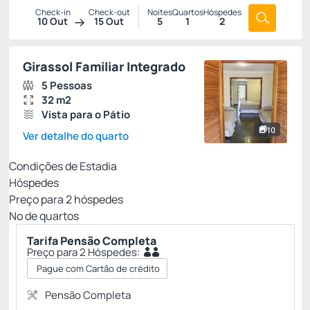
Check-in
Check-out
Noites
Quartos
Hóspedes
10 Out
15 Out
5
1
2
Girassol Familiar Integrado
5 Pessoas
32 m2
Vista para o Pátio
10
Ver detalhe do quarto
Condições de Estadia
Hóspedes
Preço para
2
hóspedes
Nº de quartos
Tarifa Pensão Completa
Preço para 2 Hóspedes:
Pague com Cartão de crédito
Pensão Completa