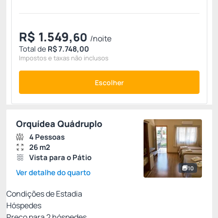
R$
1.549,
60
/noite
Total de
R$ 7.748,00
Impostos e taxas não inclusos
Escolher
Orquídea Quádruplo
4 Pessoas
26 m2
Vista para o Pátio
10
Ver detalhe do quarto
Condições de Estadia
Hóspedes
Preço para
2
hóspedes