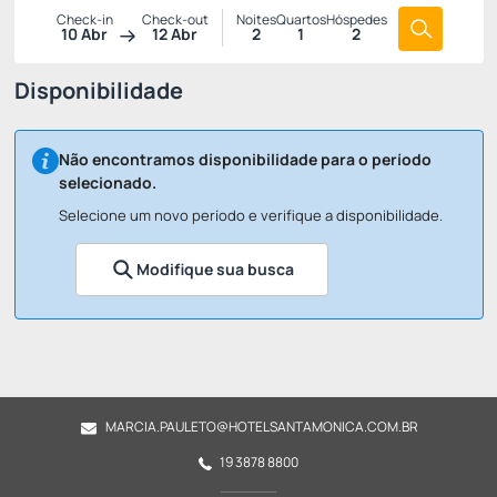
Check-in
Check-out
Noites
Quartos
Hóspedes
10 Abr
12 Abr
2
1
2
Disponibilidade
Não encontramos disponibilidade para o período
selecionado.
Selecione um novo período e verifique a disponibilidade.
Modifique sua busca
MARCIA.PAULETO@HOTELSANTAMONICA.COM.BR
19 3878 8800