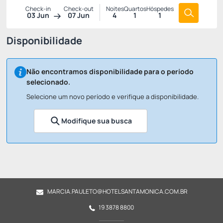
Check-in
Check-out
Noites
Quartos
Hóspedes
03 Jun
07 Jun
4
1
1
Disponibilidade
Não encontramos disponibilidade para o período
selecionado.
Selecione um novo período e verifique a disponibilidade.
Modifique sua busca
MARCIA.PAULETO@HOTELSANTAMONICA.COM.BR
19 3878 8800