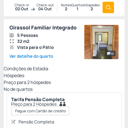
Check-in
Check-out
Noites
Quartos
Hóspedes
02 Out
04 Out
2
1
2
Girassol Familiar Integrado
5 Pessoas
32 m2
Vista para o Pátio
10
Ver detalhe do quarto
Condições de Estadia
Hóspedes
Preço para
2
hóspedes
Nº de quartos
Tarifa Pensão Completa
Preço para 2 Hóspedes:
Pague com Cartão de crédito
Pensão Completa