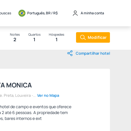
 buscas
Português, BR / 
R$
A minha conta
Noites
Quartos
Hóspedes
Modificar
2
1
1
Compartilhar hotel
TA MONICA
. Preta, Louveira -...
Ver no Mapa
hotel de campo e eventos que oferece
2 até 6 pessoas. A propriedade tem
, bares internos e ext