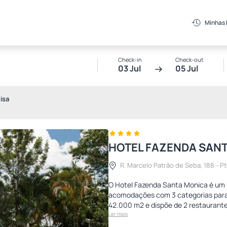
Minhas
Check-in
Check-out
03 Jul
05 Jul
isa
HOTEL FAZENDA SAN
R. Marcelo Patrão de Seba, 188 - Pte
O Hotel Fazenda Santa Monica é um 
acomodações com 3 categorias para 
42.000 m2 e dispõe de 2 restaurantes
Ler mais