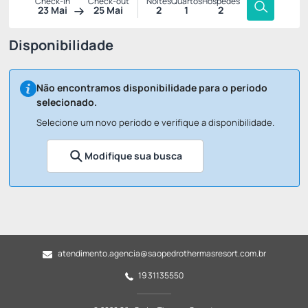
Check-in
Check-out
Noites
Quartos
Hóspedes
23 Mai
25 Mai
2
1
2
Disponibilidade
Não encontramos disponibilidade para o período
selecionado.
Selecione um novo período e verifique a disponibilidade.
Modifique sua busca
atendimento.agencia@saopedrothermasresort.com.br
19 31135550