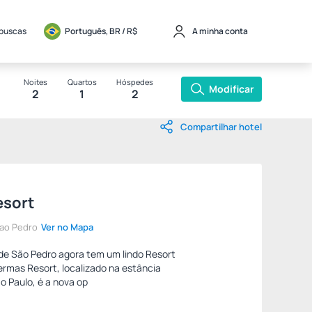
 buscas
Português, BR / 
R$
A minha conta
Noites
Quartos
Hóspedes
Modificar
2
1
2
Compartilhar hotel
esort
Sao Pedro
Ver no Mapa
e São Pedro agora tem um lindo Resort
rmas Resort, localizado na estância
o Paulo, é a nova op