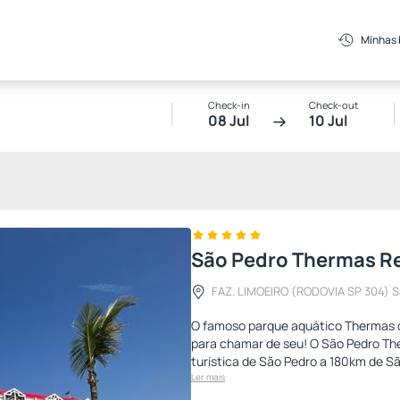
Minhas
Check-in
Check-out
08 Jul
10 Jul
São Pedro Thermas R
FAZ. LIMOEIRO (RODOVIA SP 304) 
O famoso parque aquático Thermas d
para chamar de seu! O São Pedro The
turística de São Pedro a 180km de Sã
Ler mais