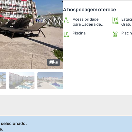
A hospedagem oferece
Acessibilidade
Estac
para Cadeira de
Gratu
Rodas
Piscina
Piscin
48
 selecionado.
e.