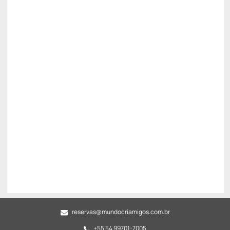
Preço para 2 Hóspedes:
Pague com Cartão de crédito
Café da Manhã
01 Pelúcia Criamigos
Ver mais
Não Reembolsável
R$
3.666,
17
/noite
Total de
R$ 3.666,17
Impostos e taxas não inclusos
Escolher
Restrições
reservas@mundocriamigos.com.br
+55 54 99701-7005