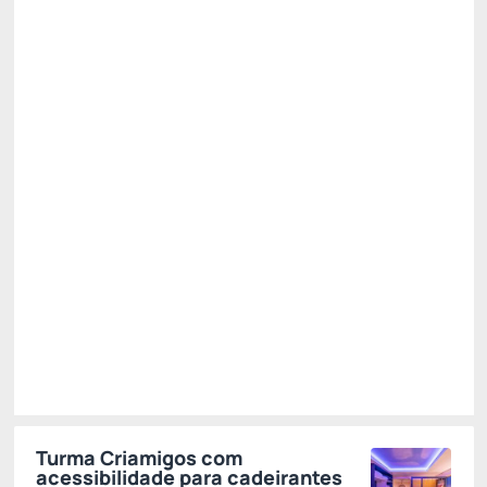
Café da Manhã
Bons Sonhos – Mimo Noturno
Ver mais
Não Reembolsável
Só existe 1 quarto disponível
R$
2.658,
80
/noite
Total de
R$ 2.658,80
Impostos e taxas não inclusos
Escolher
Turma Criamigos com
acessibilidade para cadeirantes