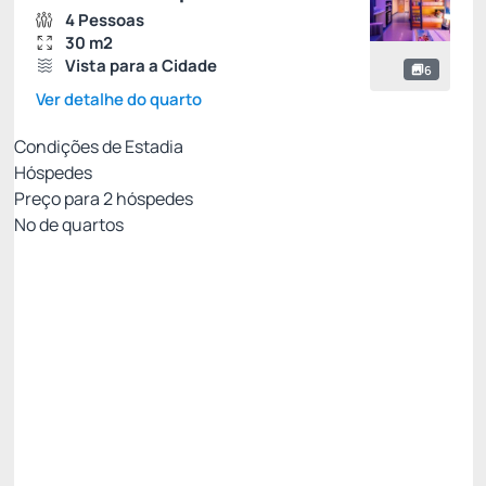
4 Pessoas
30 m2
Vista para a Cidade
6
Ver detalhe do quarto
Condições de Estadia
Hóspedes
Preço para
2
hóspedes
Nº de quartos
Pacote Agosto - Uma Pelúcia para Chamar de
Sua
Preço para 2 Hóspedes:
Pague com Cartão de crédito
Café da Manhã
01 Pelúcia Criamigos
Ver mais
Não Reembolsável