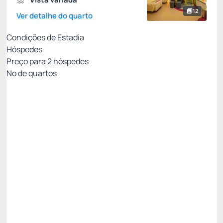
12
Ver detalhe do quarto
Condições de Estadia
Hóspedes
Preço para
2
hóspedes
Nº de quartos
Pacote Agosto - Uma Pelúcia para Chamar de
Sua
Preço para 2 Hóspedes:
Pague com Cartão de crédito
Café da Manhã
01 Pelúcia Criamigos
Ver mais
Não Reembolsável
R$
3.619,
44
/noite
Total de
R$ 3.619,44
Impostos e taxas não inclusos