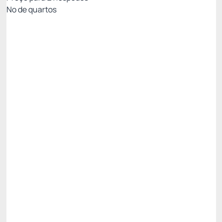
Nº de quartos
Pacote Agosto - Uma Pelúcia para Chamar de
Sua
Preço para 2 Hóspedes:
Pague com Cartão de crédito
Café da Manhã
01 Pelúcia Criamigos
Ver mais
Não Reembolsável
R$
2.638,
15
/noite
Total de
R$ 2.638,15
Impostos e taxas não inclusos
Escolher
Restrições