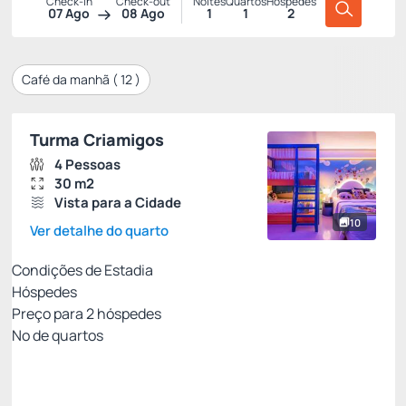
Check-in
Check-out
Noites
Quartos
Hóspedes
07 Ago
08 Ago
1
1
2
Café da manhã (
12
)
Turma Criamigos
4 Pessoas
30 m2
Vista para a Cidade
10
Ver detalhe do quarto
Condições de Estadia
Hóspedes
Preço para
2
hóspedes
Nº de quartos
Tarifa Não Reembolsável
Preço para 2 Hóspedes:
Pague com Cartão de crédito