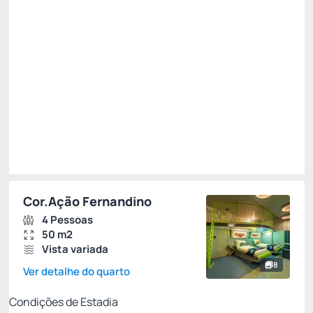
R$
2.708,
24
/noite
Total de
R$ 2.708,24
Impostos e taxas não inclusos
Escolher
Restrições
Cor.Ação Fernandino
4 Pessoas
50 m2
Vista variada
8
Ver detalhe do quarto
Condições de Estadia