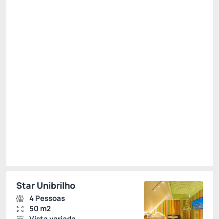
Café da Manhã
01 Pelúcia Criamigos
Ver mais
Não Reembolsável
R$
3.432,
53
/noite
Total de
R$ 3.432,53
Impostos e taxas não inclusos
Escolher
Restrições
Star Unibrilho
4 Pessoas
50 m2
Vista variada