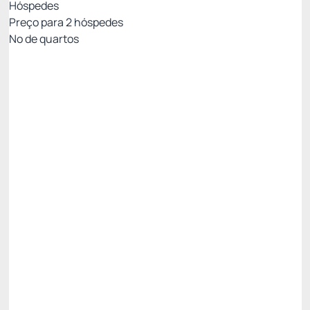
Hóspedes
Preço para
2
hóspedes
Nº de quartos
Pacote Agosto - Uma Pelúcia para Chamar de
Sua
Preço para 2 Hóspedes:
Pague com Cartão de crédito
Café da Manhã
01 Pelúcia Criamigos
Ver mais
Não Reembolsável
R$
2.731,
61
/noite
Total de
R$ 2.731,61
Impostos e taxas não inclusos
Escolher
Restrições