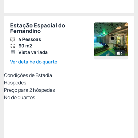
Estação Espacial do
Fernandino
4 Pessoas
60 m2
Vista variada
9
Ver detalhe do quarto
Condições de Estadia
Hóspedes
Preço para
2
hóspedes
Nº de quartos
Pacote Agosto - Uma Pelúcia para Chamar de
Sua
Preço para 2 Hóspedes:
Pague com Cartão de crédito
Café da Manhã
01 Pelúcia Criamigos
Ver mais