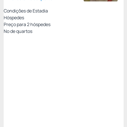
Condições de Estadia
Hóspedes
Preço para
2
hóspedes
Nº de quartos
Pacote Agosto - Uma Pelúcia para Chamar de
Sua
Preço para 2 Hóspedes:
Pague com Cartão de crédito
Café da Manhã
01 Pelúcia Criamigos
Ver mais
Não Reembolsável
R$
3.058,
70
/noite
Total de
R$ 3.058,70
Impostos e taxas não inclusos