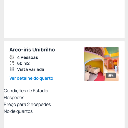
Escolher
Restrições
Arco-íris Unibrilho
4 Pessoas
60 m2
Vista variada
8
Ver detalhe do quarto
Condições de Estadia
Hóspedes
Preço para
2
hóspedes
Nº de quartos
Pacote Agosto - Uma Pelúcia para Chamar de
Sua