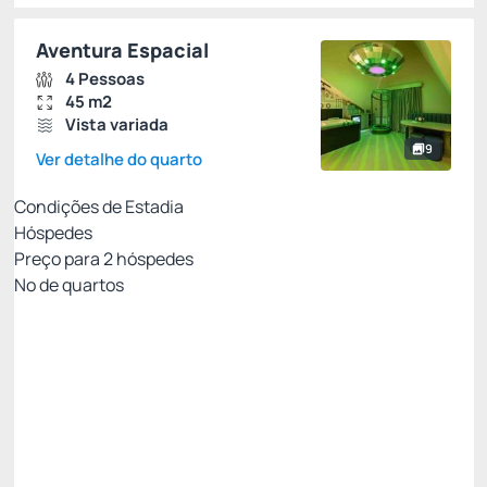
Aventura Espacial
4 Pessoas
45 m2
Vista variada
9
Ver detalhe do quarto
Condições de Estadia
Hóspedes
Preço para
2
hóspedes
Nº de quartos
Pacote Agosto - Uma Pelúcia para Chamar de
Sua
Preço para 2 Hóspedes:
Pague com Cartão de crédito
Café da Manhã
01 Pelúcia Criamigos
Ver mais
Não Reembolsável