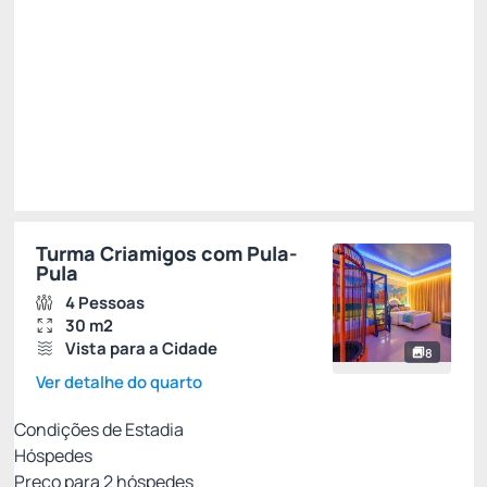
R$
2.334,
42
/noite
Total de
R$ 2.334,42
Impostos e taxas não inclusos
Escolher
Restrições
Turma Criamigos com Pula-
Pula
4 Pessoas
30 m2
Vista para a Cidade
8
Ver detalhe do quarto
Condições de Estadia
Hóspedes
Preço para
2
hóspedes