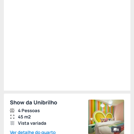
Não Reembolsável
R$
3.058,
70
/noite
Total de
R$ 3.058,70
Impostos e taxas não inclusos
Escolher
Restrições
Show da Unibrilho
4 Pessoas
45 m2
Vista variada
8
Ver detalhe do quarto