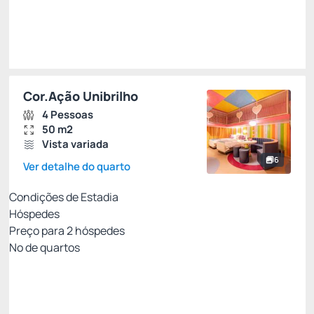
Escolher
Restrições
Cor.Ação Unibrilho
4 Pessoas
50 m2
Vista variada
6
Ver detalhe do quarto
Condições de Estadia
Hóspedes
Preço para
2
hóspedes
Nº de quartos
Pacote Agosto - Uma Pelúcia para Chamar de
Sua
Preço para 2 Hóspedes:
Pague com Cartão de crédito