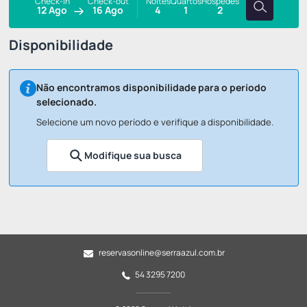
Check-in
Check-out
Noites
Quartos
Hóspedes
12 Ago
16 Ago
4
1
2
Disponibilidade
Não encontramos disponibilidade para o período
selecionado.
Selecione um novo período e verifique a disponibilidade.
Modifique sua busca
reservasonline@serraazul.com.br
54 3295 7200