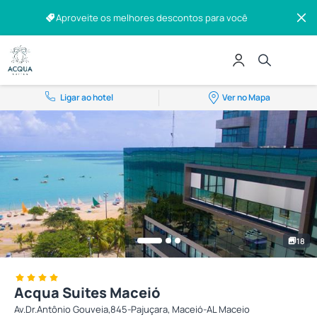
Aproveite os melhores descontos para você
Ligar ao hotel
Ver no Mapa
18
Acqua Suites Maceió
Av.Dr.Antônio Gouveia,845-Pajuçara, Maceió-AL Maceio