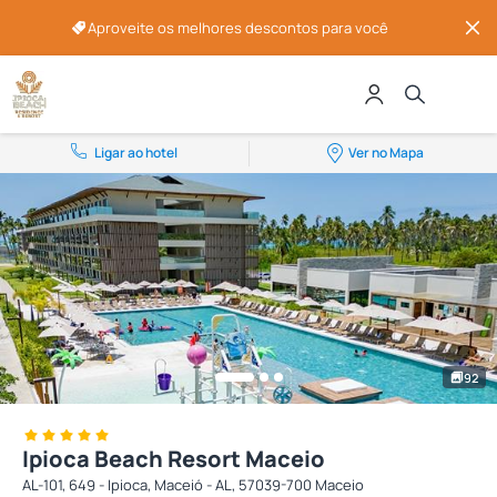
Aproveite os melhores descontos para você
Ligar ao hotel
Ver no Mapa
92
Ipioca Beach Resort Maceio
AL-101, 649 - Ipioca, Maceió - AL, 57039-700 Maceio