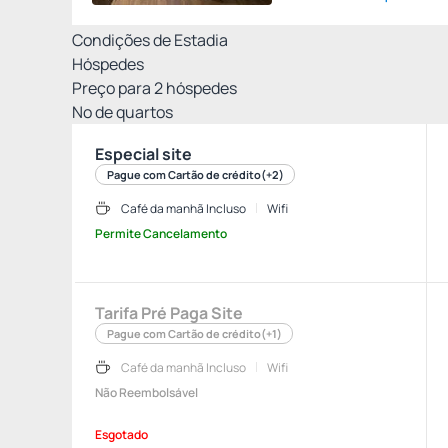
Condições de Estadia
Hóspedes
Preço para
2
hóspedes
Nº de quartos
Especial site
Pague com Cartão de crédito
(+2)
Café da manhã Incluso
Wifi
Permite Cancelamento
Tarifa Pré Paga Site
Pague com Cartão de crédito
(+1)
Café da manhã Incluso
Wifi
Não Reembolsável
Esgotado