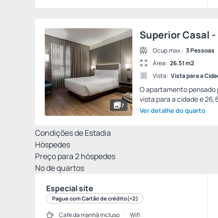
Superior Casal -
Ocup.max.:
3 Pessoas
Área:
26.51 m2
Vista:
Vista para a Cid
O apartamento pensado p
vista para a cidade e 26,
7
Ver detalhe do quarto
Condições de Estadia
Hóspedes
Preço para
2
hóspedes
Nº de quartos
Especial site
Pague com Cartão de crédito
(+2)
Café da manhã Incluso
Wifi