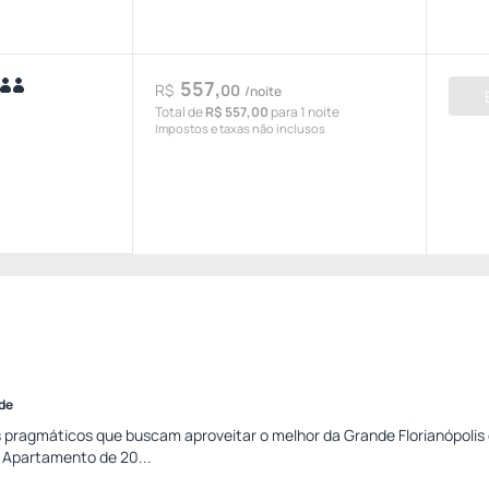
557,
R$
00
/noite
Total de
R$ 557,00
para 1 noite
Impostos e taxas não inclusos
ade
 pragmáticos que buscam aproveitar o melhor da Grande Florianópolis
. Apartamento de 20...