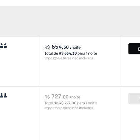
654,
R$
30
/noite
Total de
R$ 654,30
para 1 noite
Impostos e taxas não inclusos
727,
R$
00
/noite
Total de
R$ 727,00
para 1 noite
Impostos e taxas não inclusos