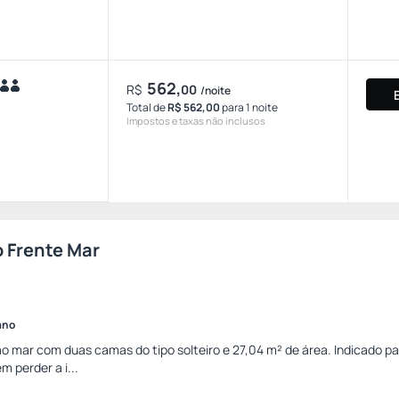
562,
R$
00
/noite
Total de
R$ 562,00
para 1 noite
Impostos e taxas não inclusos
o Frente Mar
ano
 mar com duas camas do tipo solteiro e 27,04 m² de área. Indicado p
 perder a i...