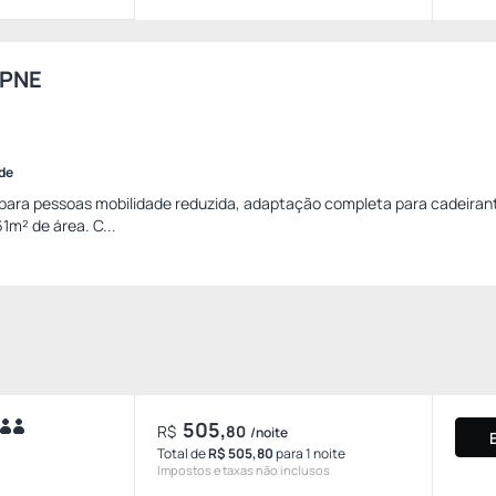
 PNE
ade
ara pessoas mobilidade reduzida, adaptação completa para cadeirant
61m² de área. C...
505,
R$
80
/noite
Total de
R$ 505,80
para 1 noite
Impostos e taxas não inclusos