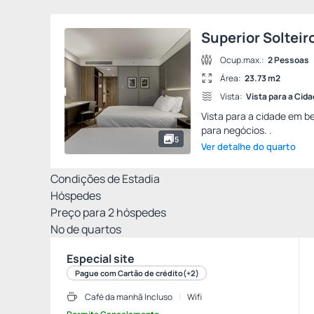
Superior Solteir
Ocup.max.:
2 Pessoas
Área:
23.73 m2
Vista:
Vista para a Cid
Vista para a cidade em b
para negócios. .
5
Ver detalhe do quarto
Condições de Estadia
Hóspedes
Preço para
2
hóspedes
Nº de quartos
Especial site
Pague com Cartão de crédito
(+2)
Café da manhã Incluso
Wifi