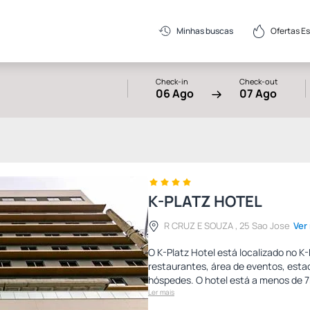
Ofertas E
Minhas buscas
Check-in
Check-out
06 Ago
07 Ago
K-PLATZ HOTEL
R CRUZ E SOUZA , 25 Sao Jose
Ver
O K-Platz Hotel está localizado no K
restaurantes, área de eventos, esta
hóspedes. O hotel está a menos de 7
Ler mais