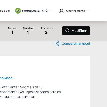
speciais
Português, BR / 
R$
A minha conta
Noites
Quartos
Hóspedes
Modificar
1
1
2
Compartilhar hotel
 no Mapa
-Platz Center. São mais de 10
cionamento 24h, lojas e serviços para os
km do centro de Florian