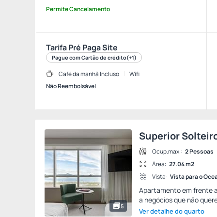
Permite Cancelamento
Tarifa Pré Paga Site
Pague com Cartão de crédito
(+1)
Café da manhã Incluso
Wifi
Não Reembolsável
Superior Solteir
Ocup.max.:
2 Pessoas
Área:
27.04 m2
Vista:
Vista para o Oce
Apartamento em frente ao
a negócios que não querem
5
Ver detalhe do quarto