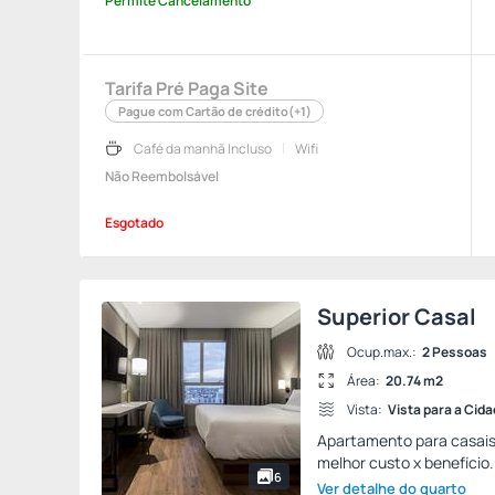
Permite Cancelamento
Tarifa Pré Paga Site
Pague com Cartão de crédito
(+1)
Café da manhã Incluso
Wifi
Não Reembolsável
Esgotado
Superior Casal
Ocup.max.:
2 Pessoas
Área:
20.74 m2
Vista:
Vista para a Cid
Apartamento para casais
melhor custo x benefício
6
Ver detalhe do quarto