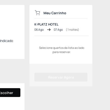
Meu Carrinho
K-PLATZ HOTEL
06 Ago
07 Ago
(
1
noites)
 Indicado
Selecione quartos da lista ao lado
para reservar.
Reservar Agora
Escolher