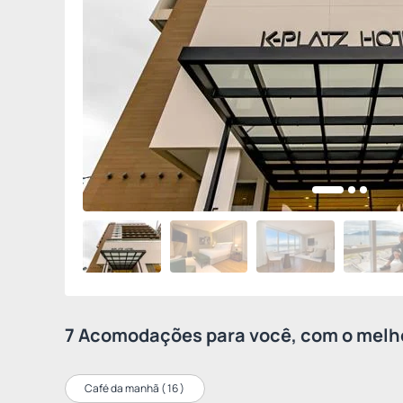
7 Acomodações para você, com o melho
Café da manhã (
16
)