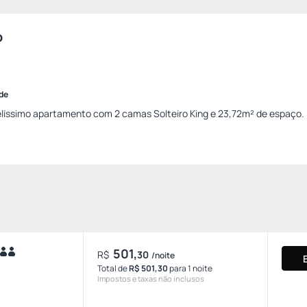
o
ade
elíssimo apartamento com 2 camas Solteiro King e 23,72m² de espaço.
501,
R$
30
/noite
Total de
R$ 501,30
para 1 noite
Impostos e taxas não inclusos