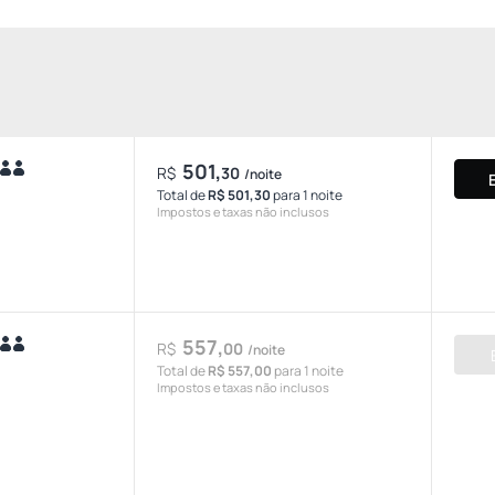
501,
R$
30
/noite
Total de
R$ 501,30
para 1 noite
Impostos e taxas não inclusos
557,
R$
00
/noite
Total de
R$ 557,00
para 1 noite
Impostos e taxas não inclusos