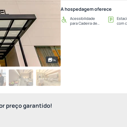
A hospedagem oferece
Acessibilidade
Estac
para Cadeira de
com c
Rodas
14
r preço garantido!