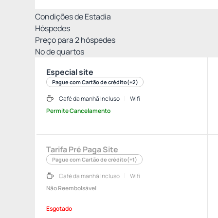
Condições de Estadia
Hóspedes
Preço para
2
hóspedes
Nº de quartos
Especial site
Pague com Cartão de crédito
(+2)
Café da manhã Incluso
Wifi
Permite Cancelamento
Tarifa Pré Paga Site
Pague com Cartão de crédito
(+1)
Café da manhã Incluso
Wifi
Não Reembolsável
Esgotado