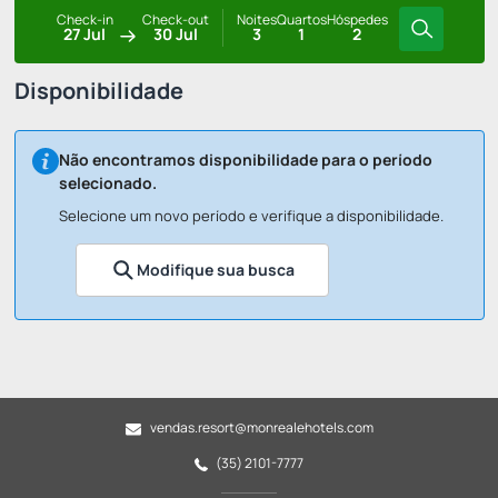
Check-in
Check-out
Noites
Quartos
Hóspedes
27 Jul
30 Jul
3
1
2
Disponibilidade
Não encontramos disponibilidade para o período
selecionado.
Selecione um novo período e verifique a disponibilidade.
Modifique sua busca
vendas.resort@monrealehotels.com
(35) 2101-7777