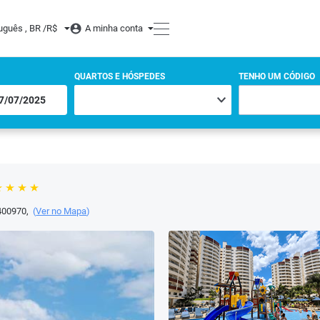
uguês , BR /
R$
A minha conta
QUARTOS E HÓSPEDES
TENHO UM CÓDIGO
400970
,
(
Ver no Mapa
)