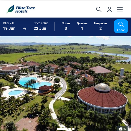
Check-In
Check-Out
Noites
Quartos
Hóspedes
19 Jun
22 Jun
3
1
2
Editar
36