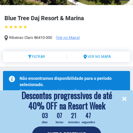
Blue Tree Daj Resort & Marina
Ribeirao Claro
86410-000
(
Ver no Mapa
)
FILTRAR
VER NO MAPA
Não encontramos disponibilidade para o período
selecionado.
Selecione um novo período e verifique a disponibilidade.
Descontos progressivos de até
Modifique sua busca
40% OFF na Resort Week
03
07
21
47
dias
horas
minutos
segundos
reservas.daj@bluetree.com.br
4333713902
© 2026 Blue Tree Daj Resort & Marina.
Todos os direitos reservados.