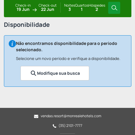
Check-in
Check-out
Noites
Quartos
Hóspedes
19 Jun
22 Jun
3
1
2
Disponibilidade
Não encontramos disponibilidade para o período
selecionado.
Selecione um novo período e verifique a disponibilidade.
Modifique sua busca
vendas.resort@monrealehotels.com
(35) 2101-7777