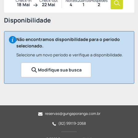
Check-in
Check-out
Noites
Quartos
Hóspedes
18 Mai
22 Mai
4
1
2
Disponibilidade
Não encontramos disponibilidade para o período
selecionado.
Selecione um novo período e verifique a disponibilidade.
Modifique sua busca
reservas@gungaporanga.com.br
(82) 99119-2068