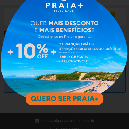
Check-in
Check-out
Noites
Quartos
Hóspedes
12 Jun
15 Jun
3
1
2
Disponibilidade
Não encontramos disponibilidade para o período
selecionado.
Selecione um novo período e verifique a disponibilidade.
Modifique sua busca
reservas@praiamarhoteis.com.br