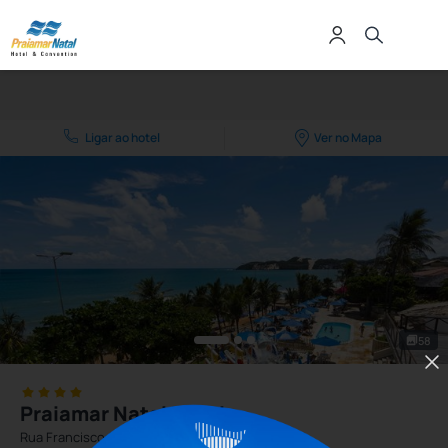
Ligar ao hotel
Ver no Mapa
58
Praiamar Natal Hotel
Rua Francisco Gurgel, 33 Ponta Negra Natal