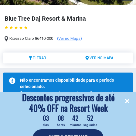
Blue Tree Daj Resort & Marina
Ribeirao Claro
86410-000
(
Ver no Mapa
)
FILTRAR
VER NO MAPA
Não encontramos disponibilidade para o período
selecionado.
Selecione um novo período e verifique a disponibilidade.
Descontos progressivos de até
Modifique sua busca
40% OFF na Resort Week
03
08
42
52
dias
horas
minutos
segundos
reservas.daj@bluetree.com.br
4333713902
© 2026 Blue Tree Daj Resort & Marina.
Todos os direitos reservados.