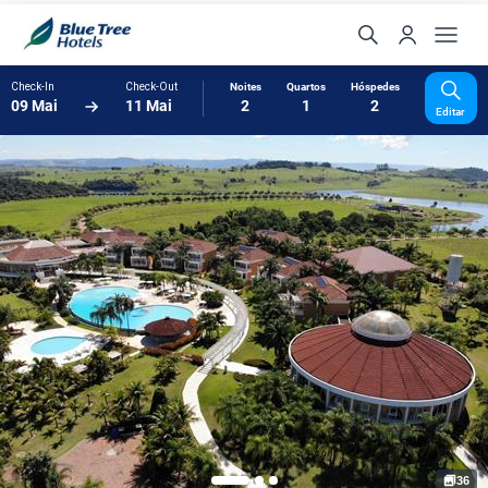
Check-In
Check-Out
Noites
Quartos
Hóspedes
09 Mai
11 Mai
2
1
2
Editar
36