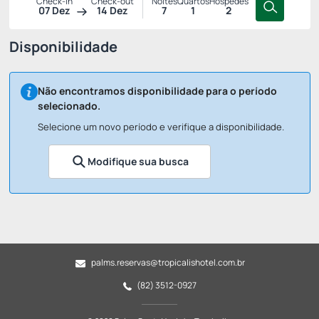
Check-in
Check-out
Noites
Quartos
Hóspedes
07 Dez
14 Dez
7
1
2
Disponibilidade
Não encontramos disponibilidade para o período
selecionado.
Selecione um novo período e verifique a disponibilidade.
Modifique sua busca
palms.reservas@tropicalishotel.com.br
(82) 3512-0927