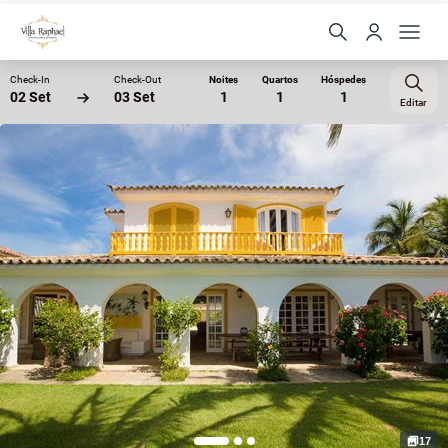
Check-In
Check-Out
Noites
Quartos
Hóspedes
02 Set
03 Set
1
1
1
Editar
17