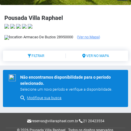
Pousada Villa Raphael
Armacao De Buzios
28950000
(
Ver no Mapa
)
FILTRAR
VER NO MAPA
Não encontramos disponibilidade para o período
selecionado.
Selecione um novo período e verifique a disponibilidade.
Modifique sua busca
reservas@villaraphael.com.br
21 20423554
© 2026 Pousada Villa Raphael .
Todos os direitos reservados.