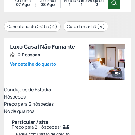
Check-in
Check-out
Noites
Quartos
Hóspedes
07 Ago
08 Ago
1
1
2
Cancelamento Grátis (
4
)
Café da manhã (
4
)
Luxo Casal Não Fumante
2 Pessoas
Ver detalhe do quarto
7
Condições de Estadia
Hóspedes
Preço para
2
hóspedes
Nº de quartos
Particular / site
Preço para 2 Hóspedes:
Pague com Cartão de crédito