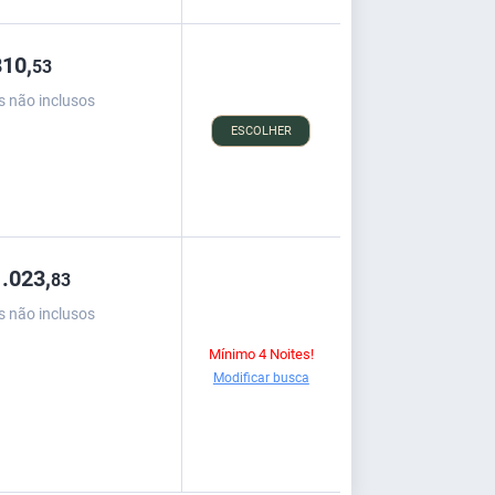
10,
53
s não inclusos
ESCOLHER
.023,
83
s não inclusos
Mínimo 4 Noites!
Modificar busca