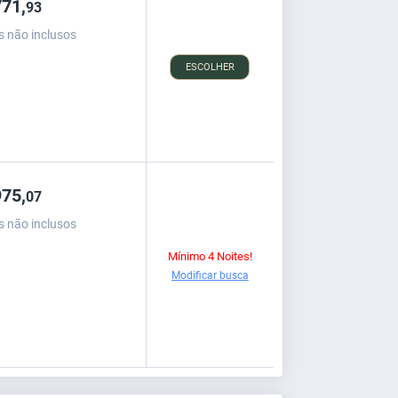
71,
93
s não inclusos
ESCOLHER
75,
07
s não inclusos
Mínimo 4 Noites!
Modificar busca