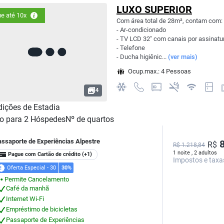
LUXO SUPERIOR
e até 10x
Com área total de 28m², contam com:
- Ar-condicionado
- TV LCD 32" com canais por assinatu
- Telefone
- Ducha higiênic...
(ver mais)
Ocup.max.: 4 Pessoas
4
ições de Estadia
o para
2
Hóspedes
Nº de quartos
assaporte de Experiências Alpestre
8
R$
R$ 1.218,84
1 noite , 2 adultos
Pague com Cartão de crédito
(+1)
Impostos e taxa
Oferta Especial - 30
30%
Permite Cancelamento
⬤
Café da manhã
Internet Wi-Fi
Empréstimo de bicicletas
Passaporte de Experiências