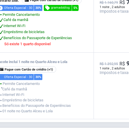
rifário Site.
Pague com Cartão de crédito
(+1)
7
R$
R$ 1.160,79
1 noite , 2 adultos
gramadoblog
Oferta Especial - 30
30%
5%
Impostos e taxa
Permite Cancelamento
⬤
Café da manhã
Internet Wi-Fi
Empréstimo de bicicletas
Benefícios do Passaporte de Experiências
Só existe 1 quarto disponível
cote inclui 1 noite no Quarto Alceu e Lola
9
R$
R$ 1.392,95
1 noite , 2 adultos
Pague com Cartão de crédito
(+1)
Impostos e taxa
Oferta Especial - 30
30%
Permite Cancelamento
⬤
⬤
Café da manhã
Internet Wi-Fi
⬤
Empréstimo de bicicletas
⬤
Benefícios do Passaporte de Experiências
⬤
01 noite no Quarto Alceu e Lola
⬤