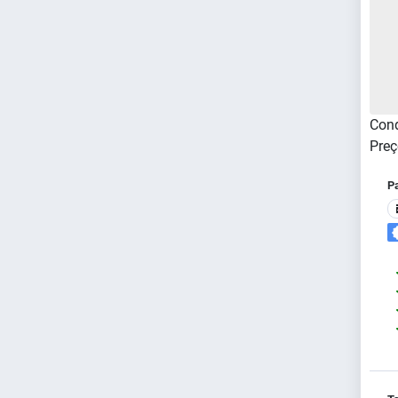
Cond
Preç
P