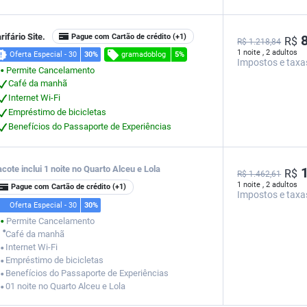
rifário Site.
Pague com Cartão de crédito
(+1)
8
R$
R$ 1.218,84
1 noite , 2 adultos
gramadoblog
Oferta Especial - 30
30%
5%
Impostos e taxa
Permite Cancelamento
⬤
Café da manhã
Internet Wi-Fi
Empréstimo de bicicletas
Benefícios do Passaporte de Experiências
cote inclui 1 noite no Quarto Alceu e Lola
1
R$
R$ 1.462,61
1 noite , 2 adultos
Pague com Cartão de crédito
(+1)
Impostos e taxa
Oferta Especial - 30
30%
Permite Cancelamento
⬤
⬤
Café da manhã
Internet Wi-Fi
⬤
Empréstimo de bicicletas
⬤
Benefícios do Passaporte de Experiências
⬤
01 noite no Quarto Alceu e Lola
⬤