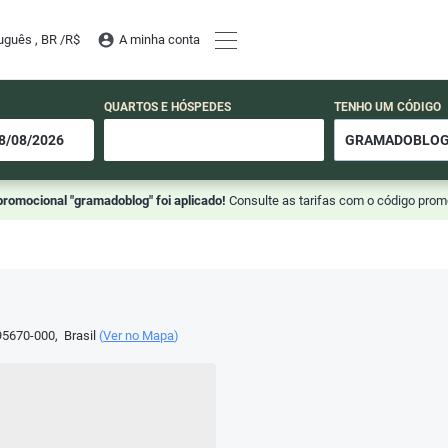
uguês , BR /
R$
A minha conta
QUARTOS E HÓSPEDES
TENHO UM CÓDIGO
promocional "gramadoblog" foi aplicado!
Consulte as tarifas com o código prom
5670-000
,
Brasil
(
Ver no Mapa
)