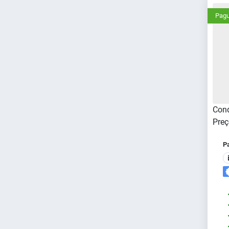
Pagu
Cond
Preç
P