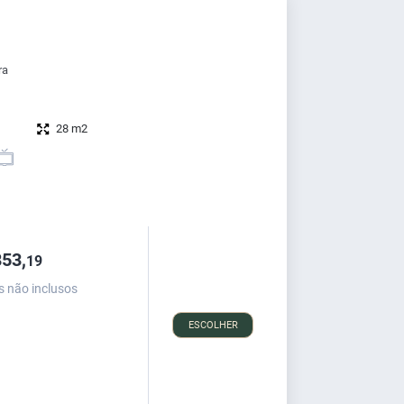
ra
28 m2
53,
19
s não inclusos
ESCOLHER