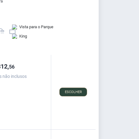
ra
Vista para o Parque
King
12,
56
s não inclusos
ESCOLHER