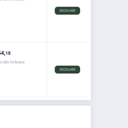
ESCOLHER
4,
18
s não inclusos
ESCOLHER