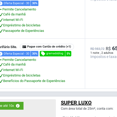
Oferta Especial - 30
30%
Permite Cancelamento
⬤
Café da manhã
Internet Wi-Fi
Empréstimo de bicicletas
Passaporte de Experiências
rifário Site.
Pague com Cartão de crédito
(+1)
65
R$
R$ 983,72
1 noite , 2 adultos
gramadoblog
Oferta Especial - 30
30%
5%
Impostos e taxa
Permite Cancelamento
⬤
Café da manhã
Internet Wi-Fi
Empréstimo de bicicletas
Benefícios do Passaporte de Experiências
SUPER LUXO
e até 10x
Com área total de 25m², conta com: