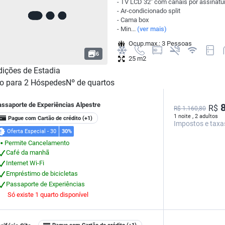
- TV LCD 32" com canais por assinatu
- Ar-condicionado split
- Cama box
- Min...
(ver mais)
Ocup.max.: 3 Pessoas
6
25 m2
ições de Estadia
o para
2
Hóspedes
Nº de quartos
assaporte de Experiências Alpestre
8
R$
R$ 1.160,80
1 noite , 2 adultos
Pague com Cartão de crédito
(+1)
Impostos e taxa
Oferta Especial - 30
30%
Permite Cancelamento
⬤
Café da manhã
Internet Wi-Fi
Empréstimo de bicicletas
Passaporte de Experiências
Só existe 1 quarto disponível