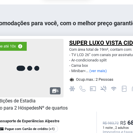
omodações para você, com o melhor preço garanti
SUPER LUXO VISTA CI
e até 10x
Com área total de 19m², contam com:
- TV LCD 26” com canais por assinatu
- Ar-condicionado split
- Cama box
- Minibar<...
(ver mais)
Ocup.max.: 2 Pessoas
5
ições de Estadia
o para
2
Hóspedes
Nº de quartos
assaporte de Experiências Alpestre
68
R$
R$ 983,72
1 noite , 2 adultos
Pague com Cartão de crédito
(+1)
Impostos e taxa