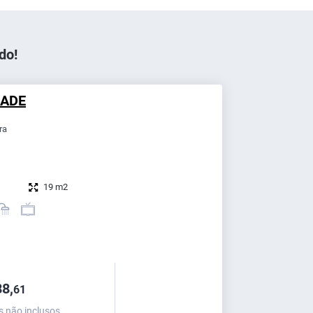
do!
DADE
ra
19 m2
8,
61
s não inclusos