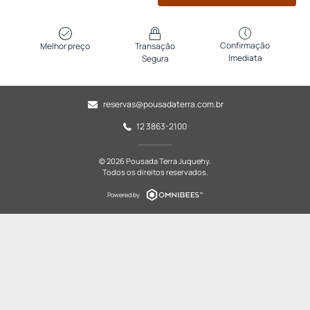
Confirmação
Melhor preço
Transação
Imediata
Segura
reservas@pousadaterra.com.br
12 3863-2100
© 2026 Pousada Terra Juquehy.
Todos os direitos reservados.
Powered by