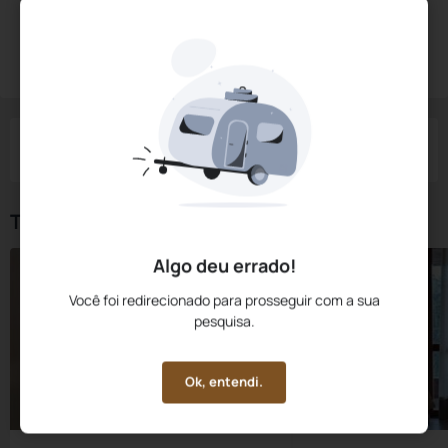
Diárias a partir de:
R$
542,
43
Reservar Agora
/noite
Impostos e taxas não inclusos
Check-in
Check-out
Noites
Quartos
Hóspedes
10 Ago
11 Ago
1
1
2
Tipos de Quarto
Algo deu errado!
Você foi redirecionado para prosseguir com a sua
pesquisa.
Ok, entendi.