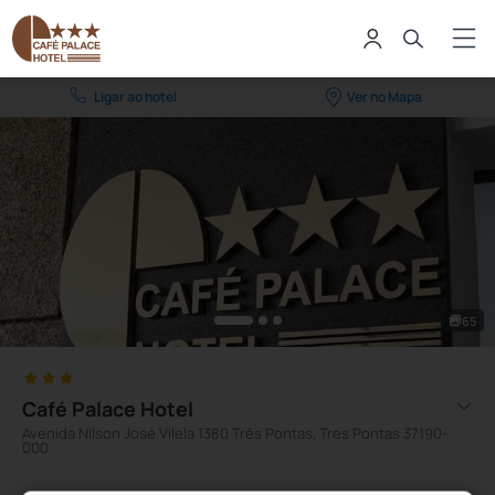
Ligar ao hotel
Ver no Mapa
65
Café Palace Hotel
Avenida Nílson José Vilela 1380 Três Pontas, Tres Pontas 37190-
000