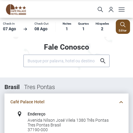
Check-In
Check-Out
Noites
Quartos
Hóspedes
07 Ago
08 Ago
1
1
2
Editar
Fale Conosco
Brasil
Tres Pontas
Café Palace Hotel
Endereço
Avenida Nílson José Vilela 1380 Três Pontas
Tres Pontas Brasil
37190-000