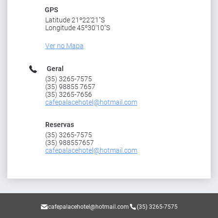
GPS
Latitude 21º22'21"S
Longitude 45º30'10"S
Ver no Mapa
Geral
(35) 3265-7575
(35) 98855 7657
(35) 3265-7656
cafepalacehotel@hotmail.com
Reservas
(35) 3265-7575
(35) 988557657
cafepalacehotel@hotmail.com
cafepalacehotel@hotmail.com
(35) 3265-7575