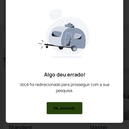
Diárias a partir de:
R$
499,
95
Reservar Agora
/noite
Impostos e taxas não inclusos
Check-in
Check-out
Noites
Quartos
Hóspedes
06 Ago
07 Ago
1
1
2
Tipos de Quarto
Algo deu errado!
Você foi redirecionado para prosseguir com a sua
pesquisa.
Ok, entendi.
Standard
Master