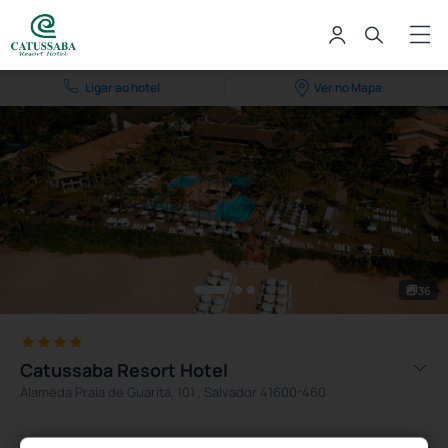
Ligar ao hotel
Ver no Mapa
36
Catussaba Resort Hotel
Alameda Praia de Guaritá, 101 , Salvador 41600-460