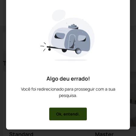
Diárias a partir de:
R$
499,
95
Reservar Agora
/noite
Impostos e taxas não inclusos
Check-in
Check-out
Noites
Quartos
Hóspedes
06 Ago
07 Ago
1
1
2
Tipos de Quarto
Algo deu errado!
Você foi redirecionado para prosseguir com a sua
pesquisa.
Ok, entendi.
Standard
Master