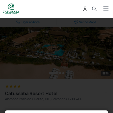
Ligar ao hotel
Ver no Mapa
36
Catussaba Resort Hotel
Alameda Praia de Guaritá, 101 , Salvador 41600-460