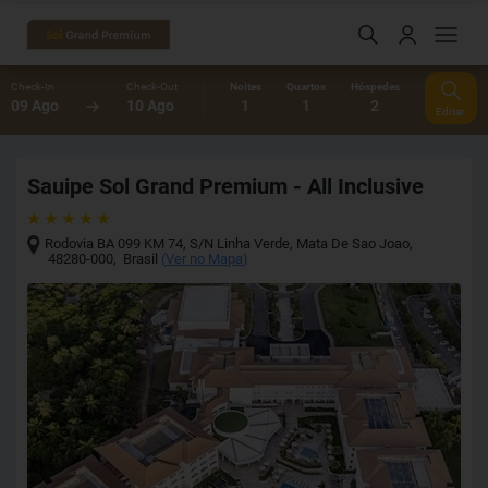
Check-In
Check-Out
Noites
Quartos
Hóspedes
09 Ago
10 Ago
1
1
2
Editar
Sauipe Sol Grand Premium - All Inclusive
Rodovia BA 099 KM 74, S/N Linha Verde
,
Mata De Sao Joao
,
48280-000
,
Brasil
(
Ver no Mapa
)