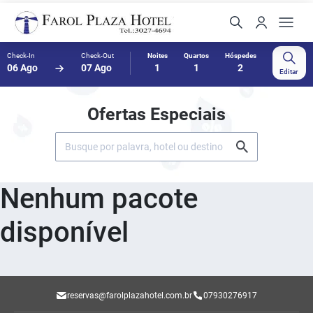
Check-In
Check-Out
Noites
Quartos
Hóspedes
06 Ago
07 Ago
1
1
2
Editar
Ofertas Especiais
Nenhum pacote
disponível
reservas@farolplazahotel.com.br
07930276917