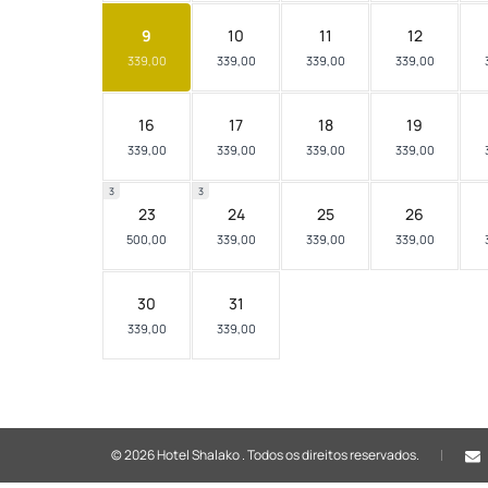
9
10
11
12
339,00
339,00
339,00
339,00
16
17
18
19
339,00
339,00
339,00
339,00
3
3
23
24
25
26
500,00
339,00
339,00
339,00
30
31
339,00
339,00
© 2026 Hotel Shalako .
Todos os direitos reservados.