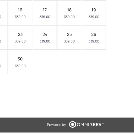
16
17
18
19
0
339,00
339,00
339,00
339,00
23
24
25
26
0
339,00
339,00
339,00
339,00
30
0
339,00
Powered by