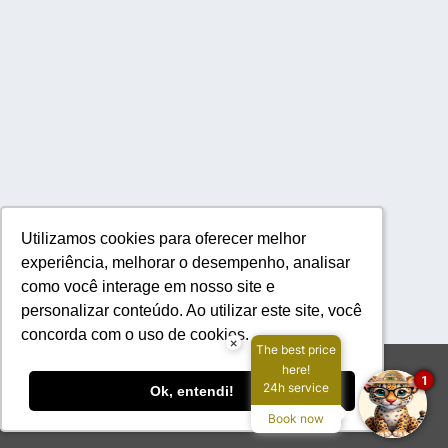
Utilizamos cookies para oferecer melhor
Utilizamos cookies para oferecer melhor
experiência, melhorar o desempenho, analisar
experiência, melhorar o desempenho, analisar
como você interage em nosso site e
como você interage em nosso site e
personalizar conteúdo. Ao utilizar este site, você
personalizar conteúdo. Ao utilizar este site, você
concorda com o uso de cookies.
concorda com o uso de cookies.
×
The best price
here!
operacional@fazendasanfrancisco.tur.br
6730266606
1
24h service
Ok, entendi!
Ok, entendi!
© 2026 Fazenda San Francisco .
Todos os direitos reservados.
Book now
Powered by