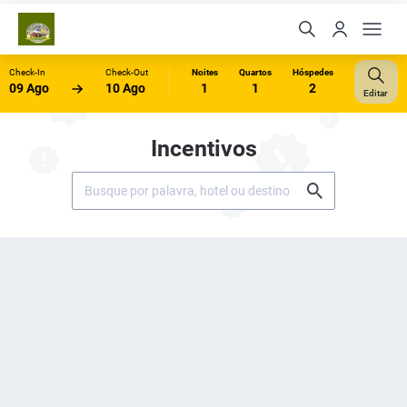
Check-In
Check-Out
Noites
Quartos
Hóspedes
09 Ago
10 Ago
1
1
2
Editar
Incentivos