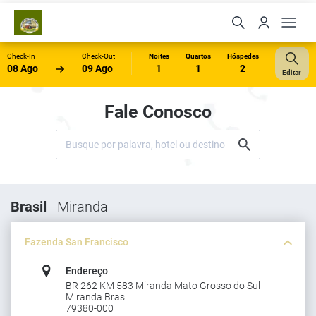
Check-In
Check-Out
Noites
Quartos
Hóspedes
08 Ago
09 Ago
1
1
2
Editar
Fale Conosco
Brasil
Miranda
Fazenda San Francisco
Endereço
BR 262 KM 583 Miranda Mato Grosso do Sul
Miranda Brasil
79380-000