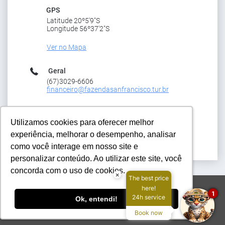
GPS
Latitude 20º5'9"S
Longitude 56º37'2"S
Ver no Mapa
Geral
(67)3029-6606
financeiro@fazendasanfrancisco.tur.br
Reservas
Utilizamos cookies para oferecer melhor
Utilizamos cookies para oferecer melhor
6730266606
operacional@fazendasanfrancisco.tur.br
experiência, melhorar o desempenho, analisar
experiência, melhorar o desempenho, analisar
como você interage em nosso site e
como você interage em nosso site e
personalizar conteúdo. Ao utilizar este site, você
personalizar conteúdo. Ao utilizar este site, você
concorda com o uso de cookies.
concorda com o uso de cookies.
×
The best price
here!
operacional@fazendasanfrancisco.tur.br
6730266606
1
24h service
Ok, entendi!
Ok, entendi!
© 2026 Fazenda San Francisco .
Todos os direitos reservados.
Book now
Powered by