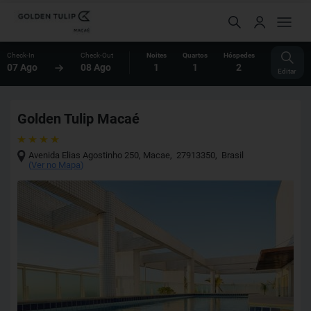
Check-In
Check-Out
Noites
Quartos
Hóspedes
07 Ago
08 Ago
1
1
2
Editar
Golden Tulip Macaé
Avenida Elias Agostinho 250
,
Macae
,
27913350
,
Brasil
(
Ver no Mapa
)