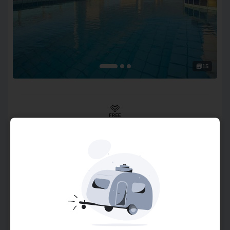
15
Wifi Gratuito
O Hotel
O Golden Tulip Macaé possui 78 suítes, todas com
varandas e de frente para o mar. Conta ainda com 2 salões
de eventos: o salão imboassica e salão cabiúnas. Ambos,
preparados para atender aos clientes de acordo com suas