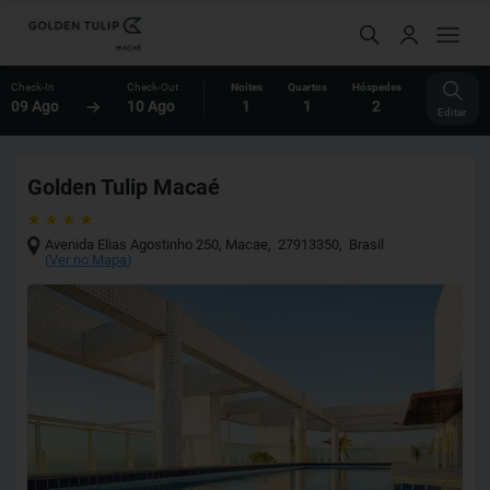
Check-In
Check-Out
Noites
Quartos
Hóspedes
09 Ago
10 Ago
1
1
2
Editar
Golden Tulip Macaé
Avenida Elias Agostinho 250
,
Macae
,
27913350
,
Brasil
(
Ver no Mapa
)