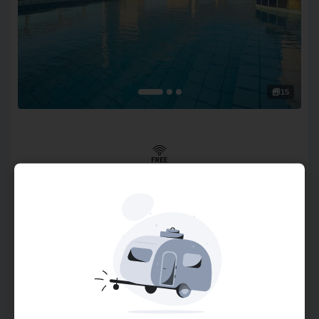
15
Wifi Gratuito
O Hotel
O Golden Tulip Macaé possui 78 suítes, todas com
varandas e de frente para o mar. Conta ainda com 2 salões
de eventos: o salão imboassica e salão cabiúnas. Ambos,
preparados para atender aos clientes de acordo com suas