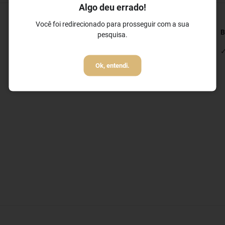
Algo deu errado!
Você foi redirecionado para prosseguir com a sua
Restaurantes e Bares
B
pesquisa.
✓ Restaurante
✓
✓ Bar de Piscina
Ok, entendi.