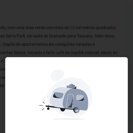
ado, com uma área verde com mais de 12 mil metros quadrados
o ao Serra Park, na saída de Gramado para Taquara. Além disso,
na. Dispõe de apartamentos em categorias variadas e
entes físicos. Variado e farto café da manhã colonial, aliado ao
á é marca registrada do grupo. A Rede Sky cobra taxa de serviço
 consumos nos restaurantes. Cobramos estacionamento de R$
rado separado do hotel, com valores à parte para hora e diária.
6-2814. **Serviços de transfer não estão inclusos no valor da