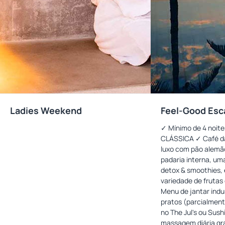
Ladies Weekend
Feel-Good Esc
✓ Mínimo de 4 noit
CLÁSSICA ✓ Café d
luxo com pão alemã
padaria interna, um
detox & smoothies,
variedade de fruta
Menu de jantar indu
pratos (parcialment
no The Jul's ou Sush
massagem diária gr