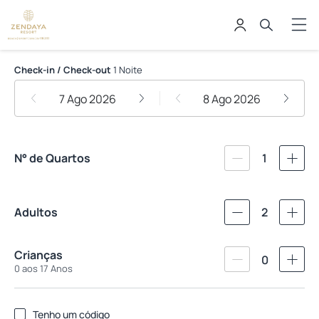
Zendaya Resort Beach Sport & Sp
Check-in / Check-out
1 Noite
7 Ago 2026
8 Ago 2026
N° de Quartos
1
Adultos
2
Crianças
0
0 aos 17 Anos
Tenho um código