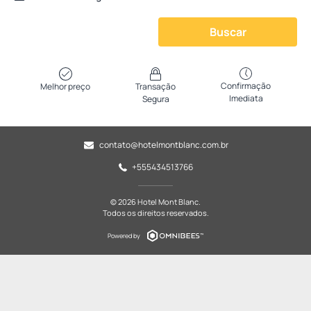
Buscar
Confirmação
Melhor preço
Transação
Imediata
Segura
contato@hotelmontblanc.com.br
+555434513766
© 2026 Hotel Mont Blanc.
Todos os direitos reservados.
Powered by