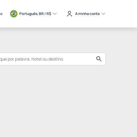
as
Português, BR / 
R$
A minha conta