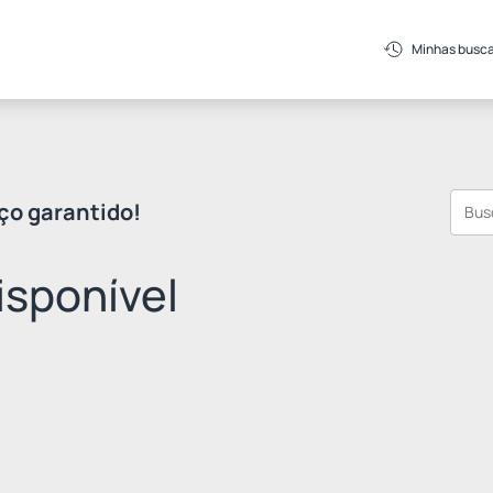
Minhas busc
ço garantido!
sponível