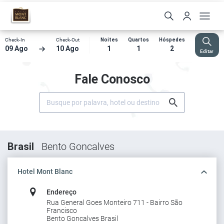
Check-In
Check-Out
Noites
Quartos
Hóspedes
09 Ago
10 Ago
1
1
2
Editar
Fale Conosco
Brasil
Bento Goncalves
Hotel Mont Blanc
Endereço
Rua General Goes Monteiro 711 - Bairro São
Francisco
Bento Goncalves Brasil