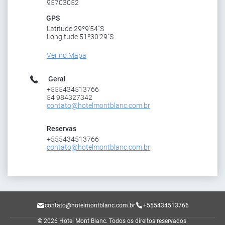
95703052
GPS
Latitude 29º9'54"S
Longitude 51º30'29"S
Ver no Mapa
Geral
+555434513766
54 984327342
contato@hotelmontblanc.com.br
Reservas
+555434513766
contato@hotelmontblanc.com.br
contato@hotelmontblanc.com.br
+555434513766
© 2026 Hotel Mont Blanc.
Todos os direitos reservados.