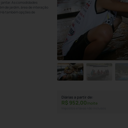
e jantar. As comodidades
lém de jardim, área de interação
e. Há também opções de
Diárias a partir de:
R$
952,
00
/noite
Impostos e taxas não inclusos