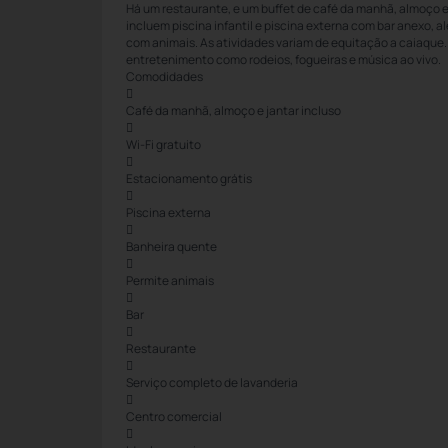
Há um restaurante, e um buffet de café da manhã, almoço 
incluem piscina infantil e piscina externa com bar anexo, a
com animais. As atividades variam de equitação a caiaqu
entretenimento como rodeios, fogueiras e música ao vivo.
Comodidades

Café da manhã, almoço e jantar incluso

Wi-Fi gratuito

Estacionamento grátis

Piscina externa

Banheira quente

Permite animais

Bar

Restaurante

Serviço completo de lavanderia

Centro comercial
