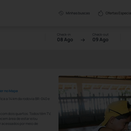
Ofertas Especia
Minhas buscas
Check-in
Check-out
08 Ago
09 Ago
er no Mapa
fica a 14 km da rodovia BR-040 e
com dois quartos. Todos têm TV,
recem área de estar e/ou
r acessados por meio de