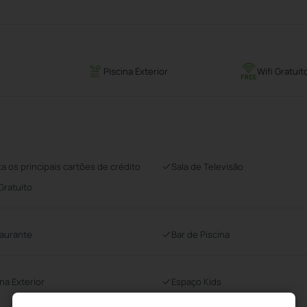
Piscina Exterior
Wifi Gratuit
ta os principais cartões de crédito
Sala de Televisão
 Gratuito
aurante
Bar de Piscina
ina Exterior
Espaço Kids