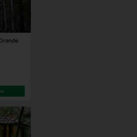
 Grande
os