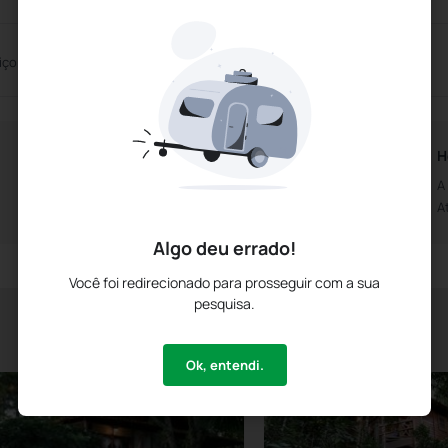
iço de Casamentos
Centro de Convenções
Horários da Recepção
H
Aberto das 0h00m
A
Até às 0h00m
A
Algo deu errado!
Você foi redirecionado para prosseguir com a sua
pesquisa.
Ok, entendi.