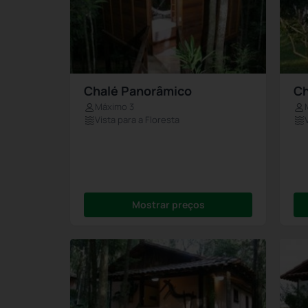
Chalé Panorâmico
Ch
Máximo 3
Vista para a Floresta
Mostrar preços