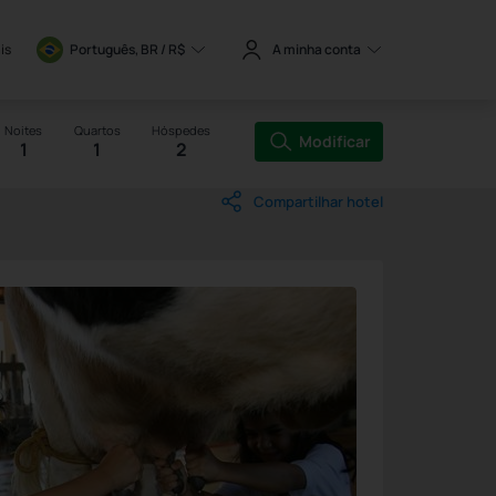
is
Português, BR / 
R$
A minha conta
Noites
Quartos
Hóspedes
Modificar
1
1
2
Compartilhar hotel