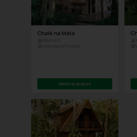
Chalé na Mata
Ch
Máximo 5
Vista para a Floresta
Mostrar preços