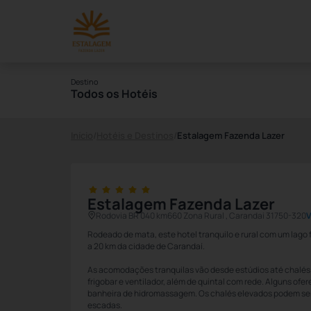
Destino
Todos os Hotéis
Início
/
Hotéis e Destinos
/
Estalagem Fazenda Lazer
Estalagem Fazenda Lazer
Rodovia BR 040 km660 Zona Rural , Carandai 31750-320
V
Rodeado de mata, este hotel tranquilo e rural com um lago 
a 20 km da cidade de Carandaí.
As acomodações tranquilas vão desde estúdios até chalés 
frigobar e ventilador, além de quintal com rede. Alguns ofe
banheira de hidromassagem. Os chalés elevados podem se
escadas.