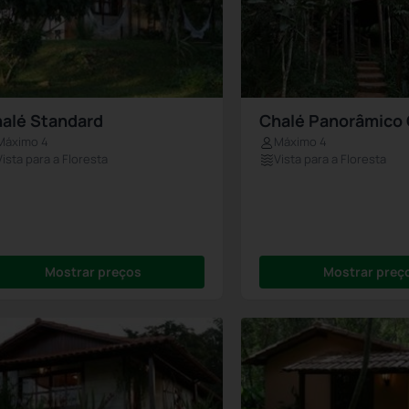
alé Standard
Chalé Panorâmico
Máximo 4
Máximo 4
Vista para a Floresta
Vista para a Floresta
Mostrar preços
Mostrar preç