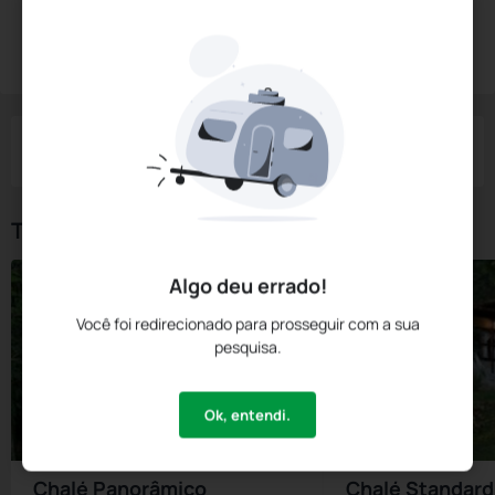
Diárias a partir de:
R$
952,
00
Reservar Agora
/noite
Impostos e taxas não inclusos
Check-in
Check-out
Noites
Quartos
Hóspedes
06 Ago
07 Ago
1
1
2
Tipos de Quarto
Algo deu errado!
Você foi redirecionado para prosseguir com a sua
pesquisa.
Ok, entendi.
Chalé Panorâmico
Chalé Standard