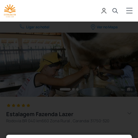
Ligar ao hotel
Ver no Mapa
8
Estalagem Fazenda Lazer
Rodovia BR 040 km660 Zona Rural , Carandai 31750-320